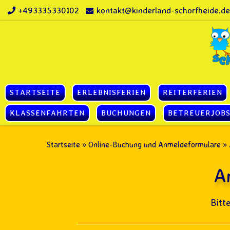
+493335330102
kontakt@kinderland-schorfheide.de
Zum Inhalt springen
STARTSEITE
ERLEBNISFERIEN
REITERFERIEN
KLASSENFAHRTEN
BUCHUNGEN
BETREUERJOB
Startseite
»
Online-Buchung und Anmeldeformulare
»
A
Bitt