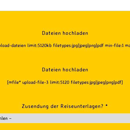
Dateien hochladen
pload-dateien limit:5120kb filetypes:jpg|jpeg|png|pdf min-file:1 ma
Dateien hochladen
[mfile* upload-file-3 limit:5120 filetypes:jpg|jpeg|png|pdf]
Zusendung der Reiseunterlagen? *