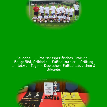
Kinderlandes Trainieren wie die Profis – Technik
und Taktikschulung – Spielformen, Passen,
Koordination, Ballan- & -mitnahme, Torschuss,
Finten, Flugbälle. Kurz unser Fußballcamp /
Fußballschule / Fussballcamp / Fussballschule ist
bestens geeignet um Euer fußballerisches know
how weiterzuentwickeln. Fussball satt, eine Woche
lang im Fussball – Ferienlager / Fussball –
Feriencamp erleben – das bietet Euch das
Kinderland Schorfheide nordöstlich von Berlin in
Brandenburg.
Sei dabei… – Positionsspezifisches Training –
Ballgefühl, Dribbeln – Fußballturnier – Prüfung
am letzten Tag mit Deutschem Fußballabzeichen &
Urkunde.