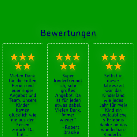
Bewertungen
★★★
★★★
★★★
★★
★★
★★
Vielen Dank
Super
Selbst in
für die tollen
kinderfreundl
dieser
Ferien und
ich, sehr
Jahreszeit
euer super
großes
war das
Angebot und
Angebot. Da
Kinderland
Team. Unsere
ist für jeden
wie jedes
Kinder
etwas dabei.
Jahr für mein
kamen
Vielen Dank.
Kind ein
glücklich wie
Immer
unglaubliche
nie aus den
wieder.
”
s Erlebnis
Ferien
danke an das
Robert
-
zurück. Da
wunderbare
Bräsike
hat
...
Kinderla
...