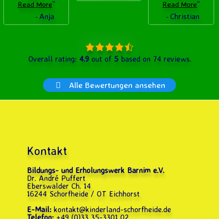
”
”
Read More
Read More
Anja
Christian
-
-
4,9 rating based on 12.3
Overall rating:
4.9
out of
5
based on
74
reviews.
Alle Bewertungen ansehen
Kontakt
Bildungs- und Erholungswerk Barnim e.V.
Dr. André Puffert
Eberswalder Ch. 14
16244 Schorfheide / OT Eichhorst
E-Mail:
kontakt@kinderland-schorfheide.de
Telefon:
+49 (0)33 35-3301 02