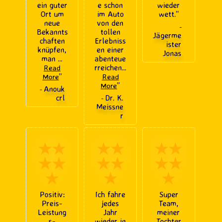
ein guter
e schon
wieder
Ort um
im Auto
wett.
”
neue
von den
-
Bekannts
tollen
Jägerme
chaften
Erlebniss
ister
knüpfen,
en einer
Jonas
man
...
abenteue
rreichen
...
Read
”
More
Read
”
More
Anouk
-
crl
Dr. K.
-
Meissne
r
★★
★★
★★
★★
★★
★★
★
★
★
Positiv:
Ich fahre
Super
Preis-
jedes
Team,
Leistung
Jahr
meiner
s-
wieder in
Tochter