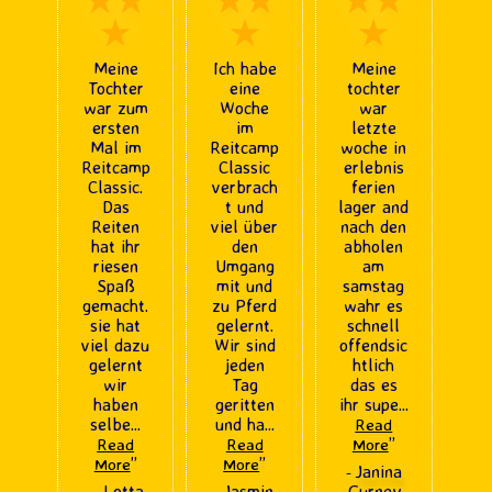
★
★
★
Meine
Ich habe
Meine
Tochter
eine
tochter
war zum
Woche
war
ersten
im
letzte
Mal im
Reitcamp
woche in
Reitcamp
Classic
erlebnis
Classic.
verbrach
ferien
Das
t und
lager and
Reiten
viel über
nach den
hat ihr
den
abholen
riesen
Umgang
am
Spaß
mit und
samstag
gemacht.
zu Pferd
wahr es
sie hat
gelernt.
schnell
viel dazu
Wir sind
offendsic
gelernt
jeden
htlich
wir
Tag
das es
haben
geritten
ihr supe
...
selbe
...
und ha
...
Read
”
Read
Read
More
”
”
More
More
Janina
-
Lotta
Jasmin
Gurney
-
-