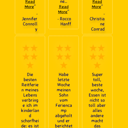
ne
...
Read
Read
”
”
More
Read
More
”
More
-
-
Jennifer
Rocco
Christia
-
Connoll
Hanff
ne
y
Conrad
★★
★★
★★
★★
★★
★★
★
★
★
Die
Habe
Super
besten
letzte
toll,
Reitferie
Woche
beste
n meines
meinen
woche,
Lebens
Sohn
Essen ist
verbring
vom
nicht so
e ich im
Ferienca
toll aber
kinderlan
mp
alles
d
abgeholt
andere
schorfhei
und er
macht
de: es ist
berichtet
das