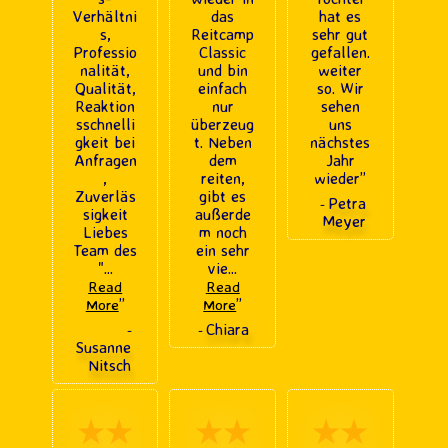
Verhältni
das
hat es
s,
Reitcamp
sehr gut
Professio
Classic
gefallen.
nalität,
und bin
weiter
Qualität,
einfach
so. Wir
Reaktion
nur
sehen
sschnelli
überzeug
uns
gkeit bei
t. Neben
nächstes
Anfragen
dem
Jahr
,
reiten,
wieder
”
Zuverläs
gibt es
Petra
-
sigkeit
außerde
Meyer
Liebes
m noch
Team des
ein sehr
"
...
vie
...
Read
Read
”
”
More
More
Chiara
-
-
Susanne
Nitsch
★★
★★
★★