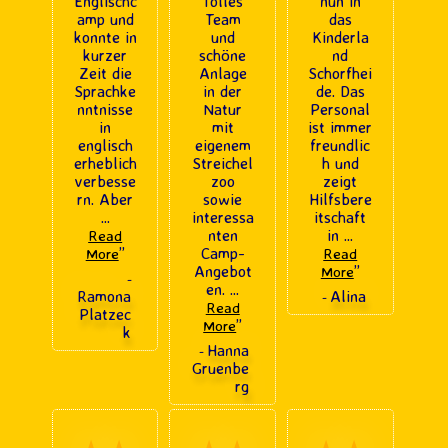
Englischc
Tolles
nun in
amp und
Team
das
konnte in
und
Kinderla
kurzer
schöne
nd
Zeit die
Anlage
Schorfhei
Sprachke
in der
de. Das
nntnisse
Natur
Personal
in
mit
ist immer
englisch
eigenem
freundlic
erheblich
Streichel
h und
verbesse
zoo
zeigt
rn. Aber
sowie
Hilfsbere
...
interessa
itschaft
nten
in
...
Read
”
Camp-
More
Read
Angebot
”
More
-
en.
...
Ramona
Alina
-
Read
Platzec
”
More
k
Hanna
-
Gruenbe
rg