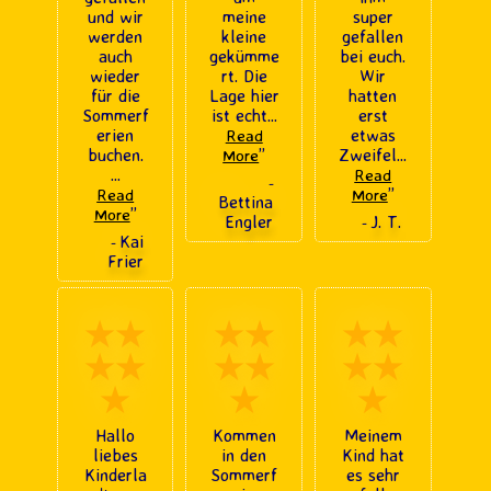
und wir
meine
super
werden
kleine
gefallen
auch
gekümme
bei euch.
wieder
rt. Die
Wir
für die
Lage hier
hatten
Sommerf
ist echt
...
erst
erien
etwas
Read
buchen.
”
Zweifel
...
More
...
Read
-
”
Read
More
Bettina
”
More
Engler
J. T.
-
Kai
-
Frier
★★
★★
★★
★★
★★
★★
★
★
★
Hallo
Kommen
Meinem
liebes
in den
Kind hat
Kinderla
Sommerf
es sehr