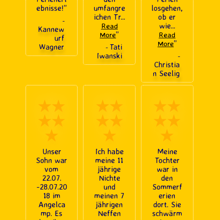
ebnisse!
”
umfangre
losgehen,
ichen Tr
...
ob er
-
wie
...
Read
Kannew
”
More
Read
urf
”
More
Wagner
Tati
-
Iwanski
-
Christia
n Seelig
★★
★★
★★
★★
★★
★★
★
★
★
Unser
Ich habe
Meine
Sohn war
meine 11
Tochter
vom
jährige
war in
22.07.
Nichte
den
-28.07.20
und
Sommerf
18 im
meinen 7
erien
Angelca
jährigen
dort. Sie
mp. Es
Neffen
schwärm