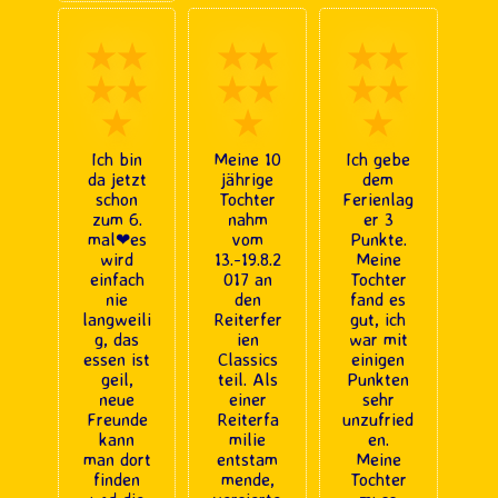
★★
★★
★★
★★
★★
★★
★
★
★
Ich bin
Meine 10
Ich gebe
da jetzt
jährige
dem
schon
Tochter
Ferienlag
zum 6.
nahm
er 3
mal❤es
vom
Punkte.
wird
13.-19.8.2
Meine
einfach
017 an
Tochter
nie
den
fand es
langweili
Reiterfer
gut, ich
g, das
ien
war mit
essen ist
Classics
einigen
geil,
teil. Als
Punkten
neue
einer
sehr
Freunde
Reiterfa
unzufried
kann
milie
en.
man dort
entstam
Meine
finden
mende,
Tochter