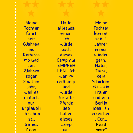
★★
★★
★★
★
★
★
Meine
Hallo
Meine
Tochter
allezusa
Tochter
fährt
mmen.
kommt
seit
Ich
seit 2
6Jahren
würde
Jahren
ins
euch
immer
Reiterca
dieses
wieder
mp und
Camp nur
gern:
seit
EMPFEH
Natur,
2Jahren
LEN . Ich
Tiere,
sogar
war im
kein
2mal im
reitCamp
Schickimi
Jahr,
und
cki - ein
weil es
würde
Traum
einfach
für alle
und von
nur
Pferde
Berlin
unglaubli
lieb
ideal zu
ch schön
haber
erreichen
ist...
dieses
. Cor
...
träne
...
Camp
Read
nur
...
”
Read
More