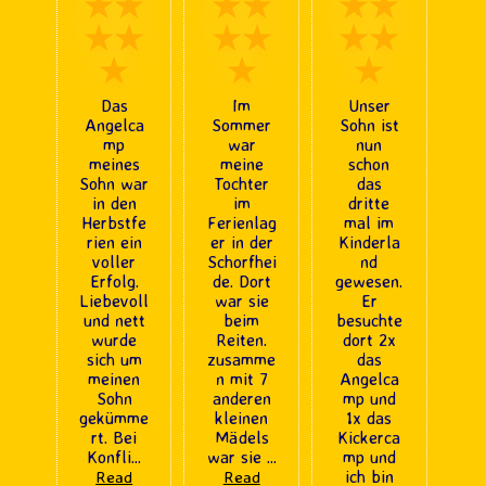
★★
★★
★★
★★
★★
★★
★
★
★
Das
Im
Unser
Angelca
Sommer
Sohn ist
mp
war
nun
meines
meine
schon
Sohn war
Tochter
das
in den
im
dritte
Herbstfe
Ferienlag
mal im
rien ein
er in der
Kinderla
voller
Schorfhei
nd
Erfolg.
de. Dort
gewesen.
Liebevoll
war sie
Er
und nett
beim
besuchte
wurde
Reiten.
dort 2x
sich um
zusamme
das
meinen
n mit 7
Angelca
Sohn
anderen
mp und
gekümme
kleinen
1x das
rt. Bei
Mädels
Kickerca
Konfli
...
war sie
...
mp und
ich bin
Read
Read