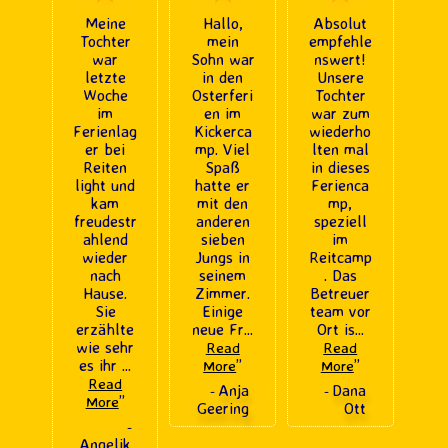
Meine
Hallo,
Absolut
Tochter
mein
empfehle
war
Sohn war
nswert!
letzte
in den
Unsere
Woche
Osterferi
Tochter
im
en im
war zum
Ferienlag
Kickerca
wiederho
er bei
mp. Viel
lten mal
Reiten
Spaß
in dieses
light und
hatte er
Ferienca
kam
mit den
mp,
freudestr
anderen
speziell
ahlend
sieben
im
wieder
Jungs in
Reitcamp
nach
seinem
. Das
Hause.
Zimmer.
Betreuer
Sie
Einige
team vor
erzählte
neue Fr
...
Ort is
...
wie sehr
Read
Read
es ihr
...
”
”
More
More
Read
Anja
Dana
-
-
”
More
Geering
Ott
-
Angelik