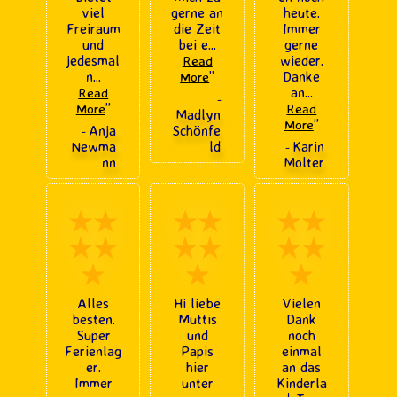
viel
gerne an
heute.
Freiraum
die Zeit
Immer
und
bei e
...
gerne
jedesmal
wieder.
Read
n
...
”
Danke
More
an
...
Read
-
”
More
Read
Madlyn
”
More
Anja
Schönfe
-
Newma
ld
Karin
-
nn
Molter
★★
★★
★★
★★
★★
★★
★
★
★
Alles
Hi liebe
Vielen
besten.
Muttis
Dank
Super
und
noch
Ferienlag
Papis
einmal
er.
hier
an das
Immer
unter
Kinderla