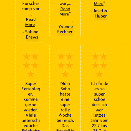
Forscher
war,
...
”
More
camp vor
Read
Josefin
-
...
”
More
Huber
Read
-
”
More
Yvonne
Sabine
Fechner
-
Drews
★★
★★
★★
★★
★★
★★
★
★
★
Super
Mein
Ich finde
Ferienlag
Sohn
es so
er,
hatte
super
komme
eine
schön
gerne
super
dort ich
wieder.
tolle
war
Viele
Woche
letzes
unterschi
bei euch.
Jahr vom
edliche
Das
22.7 bis
Erlebniss
Beschäft
28.7 in