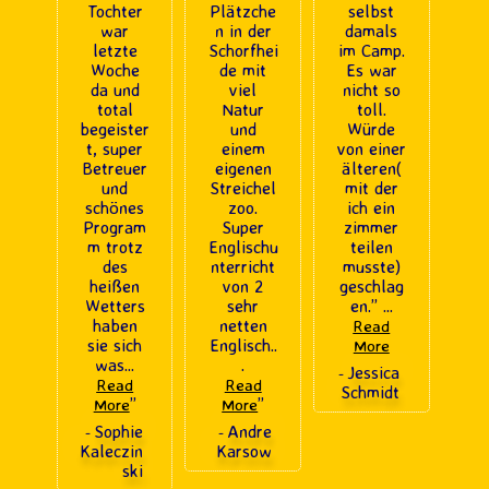
Tochter
Plätzche
selbst
war
n in der
damals
letzte
Schorfhei
im Camp.
Woche
de mit
Es war
da und
viel
nicht so
total
Natur
toll.
begeister
und
Würde
t, super
einem
von einer
Betreuer
eigenen
älteren(
und
Streichel
mit der
schönes
zoo.
ich ein
Program
Super
zimmer
m trotz
Englischu
teilen
des
nterricht
musste)
heißen
von 2
geschlag
Wetters
sehr
en.
”
...
haben
netten
Read
sie sich
Englisch
..
More
was
...
.
Jessica
-
Read
Read
Schmidt
”
”
More
More
Sophie
Andre
-
-
Kaleczin
Karsow
ski