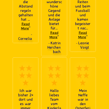
die
wundersc
Reiten
Abstand
höne
und beim
regeln
Gegend
Fussball
gehalten
und die
und
hat
...
Anlage
kamen
bietet
begeister
Read
”
für
...
t nac
...
More
Read
Read
-
”
”
More
More
Cornelia
Katrin
Leonie
-
-
Herchen
Voigt
bach
★★
★★
★★
★★
★★
★★
★
★
★
Ich war
Hallo
Mein
bisher 2×
liebes
Neffe
dort und
Team
war in
es war
vom
den
immer
Kinderla
Osterferi