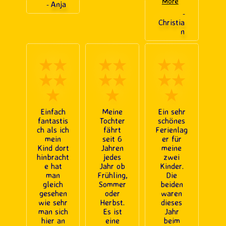
”
More
Anja
-
-
Christia
n
★★
★★
★★
★★
★★
★★
★
★
★
Einfach
Meine
Ein sehr
fantastis
Tochter
schönes
ch als ich
fährt
Ferienlag
mein
seit 6
er für
Kind dort
Jahren
meine
hinbracht
jedes
zwei
e hat
Jahr ob
Kinder.
man
Frühling,
Die
gleich
Sommer
beiden
gesehen
oder
waren
wie sehr
Herbst.
dieses
man sich
Es ist
Jahr
hier an
eine
beim