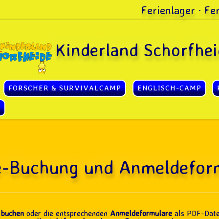
Ferienlager · F
Kinderland Schorfhei
FORSCHER & SURVIVALCAMP
ENGLISCH-CAMP
S
e-Buchung und Anmeldefor
 buchen
oder die entsprechenden
Anmeldeformulare
als PDF-Date