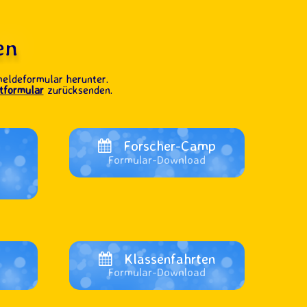
en
meldeformular herunter.
tformular
zurücksenden.
Forscher-Camp
Formular-Download
p
Klassenfahrten
Formular-Download