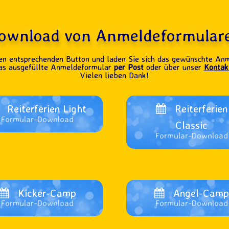
ownload von Anmeldeformular
den entsprechenden Button und laden Sie sich das gewünschte An
as ausgefüllte Anmeldeformular
per Post
oder über unser
Kontak
Vielen lieben Dank!
Reiterferien Light
Reiterferien
Formular-Download
Classic
Formular-Download
Kicker-Camp
Angel-Cam
Formular-Download
Formular-Download