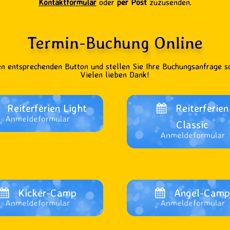
Kontaktformular
oder
per Post
zuzusenden.
Termin-Buchung Online
en entsprechenden Button und stellen Sie Ihre Buchungsanfrage sc
Vielen lieben Dank!
Reiterferien Light
Reiterferien
Anmeldeformular
Classic
Anmeldeformular
Kicker-Camp
Angel-Cam
Anmeldeformular
Anmeldeformular