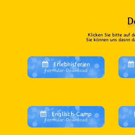
D
Klicken Sie bitte auf 
Sie können uns dasnn d
Erlebnisferien
Formular-Download
Englisch-Camp
Formular-Download