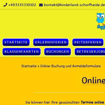
+493335330102
kontakt@kinderland-schorfheide.de
Zum Inhalt springen
STARTSEITE
ERLEBNISFERIEN
REITERFERIEN
KLASSENFAHRTEN
BUCHUNGEN
BETREUERJOB
Startseite
»
Online-Buchung und Anmeldeformulare
Onlin
Sie können hier Ihre gewünschten
Termine online