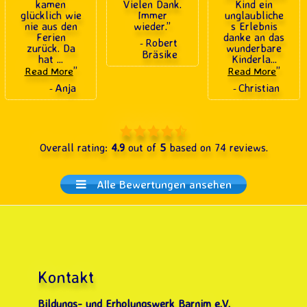
kamen
Vielen Dank.
Kind ein
glücklich wie
Immer
unglaubliche
nie aus den
wieder.
”
s Erlebnis
Ferien
danke an das
Robert
-
zurück. Da
wunderbare
Bräsike
hat
...
Kinderla
...
”
”
Read More
Read More
Anja
Christian
-
-
4,9 rating based on 12.3
Overall rating:
4.9
out of
5
based on
74
reviews.
Alle Bewertungen ansehen
Kontakt
Bildungs- und Erholungswerk Barnim e.V.